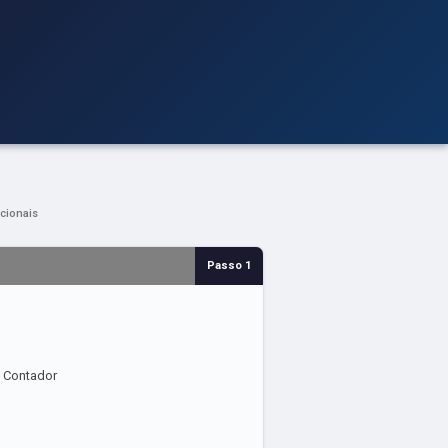
cionais
Passo 1
7 Contador